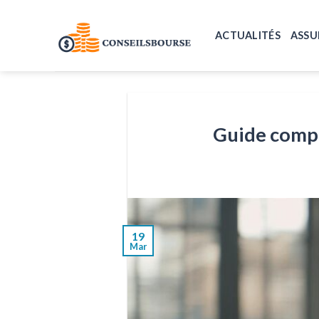
Skip
to
ACTUALITÉS
ASSU
content
Guide compl
19
Mar